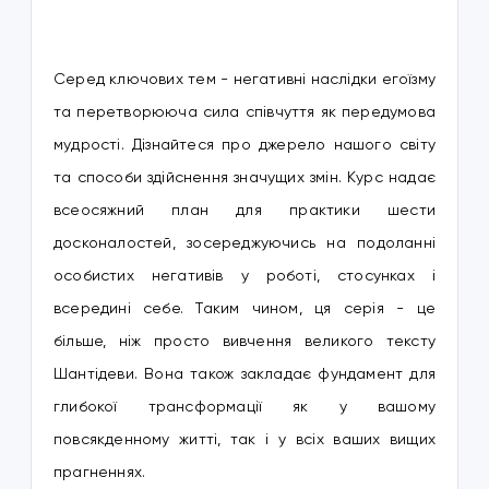
Серед ключових тем - негативні наслідки егоїзму
та перетворююча сила співчуття як передумова
мудрості. Дізнайтеся про джерело нашого світу
та способи здійснення значущих змін. Курс надає
всеосяжний план для практики шести
досконалостей, зосереджуючись на подоланні
особистих негативів у роботі, стосунках і
всередині себе. Таким чином, ця серія - це
більше, ніж просто вивчення великого тексту
Шантідеви. Вона також закладає фундамент для
глибокої трансформації як у вашому
повсякденному житті, так і у всіх ваших вищих
прагненнях.