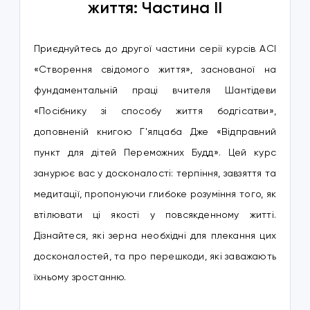
життя: Частина II
Приєднуйтесь до другої частини серії курсів ACI
«Створення свідомого життя», заснованої на
фундаментальній праці вчителя Шантідеви
«Посібнику зі способу життя бодгісатви»,
доповненій книгою Г'ялцаба Дже «Відправний
пункт для дітей Переможних Будд». Цей курс
занурює вас у досконалості: терпіння, завзяття та
медитації, пропонуючи глибоке розуміння того, як
втілювати ці якості у повсякденному житті.
Дізнайтеся, які зерна необхідні для плекання цих
досконалостей, та про перешкоди, які заважають
їхньому зростанню.